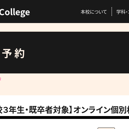
College
本校について
学科・
ス予約
ENT
C
本校の特徴
動物総合学科
AO入試
資格取得
会
校長挨拶
愛玩動物看護師コ
推薦入試
就職情報
講師紹介
プロトリマーコース
一般入試
GACを公認する国
校３年生・既卒者対象】オンライン個別
先輩が感じる本校
募集概要・学費・入