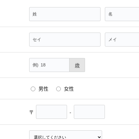
歳
男性
女性
〒
-