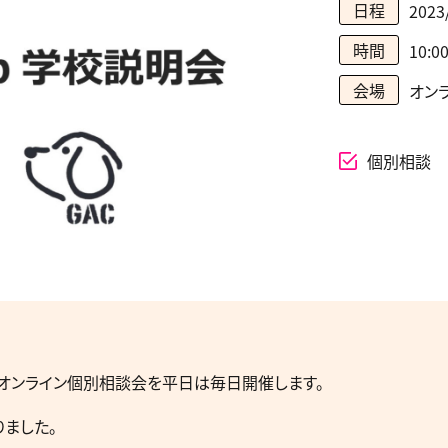
日程
2023
時間
10:0
会場
オン
個別相談
！オンライン個別相談会を平日は毎日開催します。
ました。