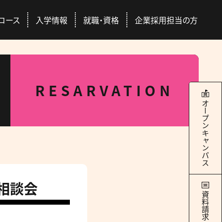
コース
入学情報
就職・資格
企業採用担当の方
本校について
学科・コース
就職・資格
入学情報
RESARVATION
RANCE EXAMINATION INFORMATION
ERTIFICATION / SEEK EMPLYMENT
ABOUT US
COURSES
オープンキャンパス
4つのキャンパス
ドッグトレーナー
Q&A
国際ペット団体との連携
総合スペシャリストコース
ース
交通アクセス
社会人の方
豊富な校外学習
どのコースを選んでも
際団体
GAC Report
全国出身校
学べる＋α
相談会
の魅力
学サポート
パートナー犬制度
資料請求