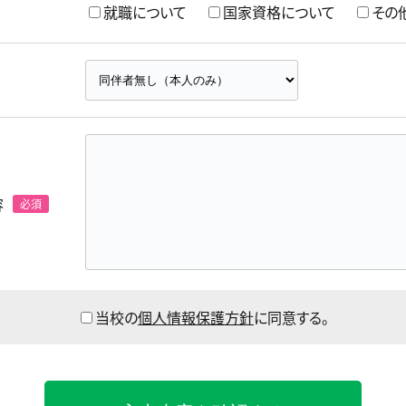
就職について
国家資格について
その
容
当校の
個人情報保護方針
に同意する。