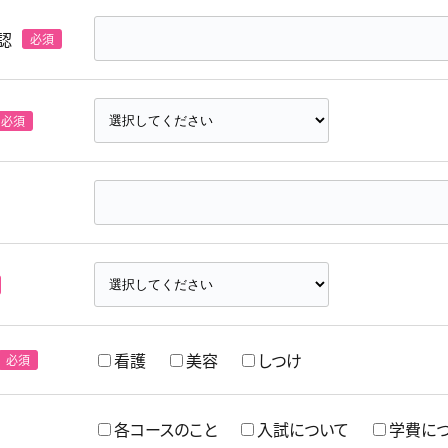
認
看護
美容
しつけ
各コースのこと
入試について
学費に