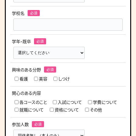
学校名
学年・既卒
興味のある分野
看護
美容
しつけ
関心のある内容
各コースのこと
入試について
学費について
就職について
資格について
その他
参加人数