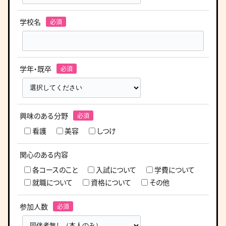
学校名
学年・既卒
興味のある分野
看護
美容
しつけ
関心のある内容
各コースのこと
入試について
学費について
就職について
資格について
その他
参加人数