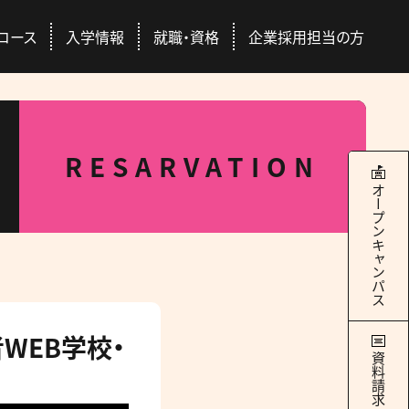
コース
入学情報
就職・資格
企業採用担当の方
本校について
学科・コース
就職・資格
入学情報
RESARVATION
RANCE EXAMINATION INFORMATION
ERTIFICATION / SEEK EMPLYMENT
ABOUT US
COURSES
オープンキャンパス
4つのキャンパス
ドッグトレーナー
Q&A
国際ペット団体との連携
総合スペシャリストコース
ース
交通アクセス
社会人の方
豊富な校外学習
どのコースを選んでも
際団体
GAC Report
全国出身校
学べる＋α
WEB学校・
の魅力
学サポート
パートナー犬制度
資料請求