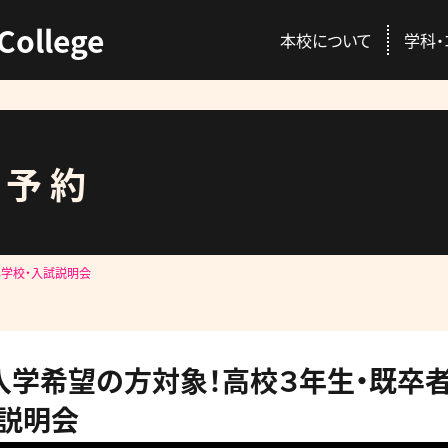
College
本校について
学科・
ス予約
ENT
C
本校の特徴
動物総合学科
AO入試
資格取得
B学校・入試説明会
校長挨拶
愛玩動物看護師コ
推薦入試
就職情報
講師紹介
プロトリマーコース
一般入試
GACを公認する国
入学希望の方対象！高校３年生・既卒者
先輩が感じる本校
募集概要・学費・入
説明会