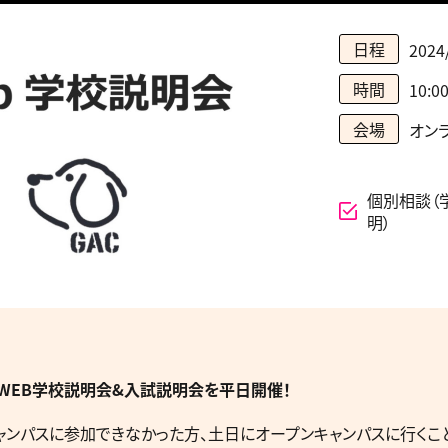
日程
2024
時間
10:0
会場
オンラ
個別相談（
明）
WEB学校説明会&入試説明会を平日開催！
ンパスに参加できなかった方、土日にオープンキャンパスに行くこ