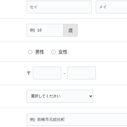
歳
男性
女性
〒
-