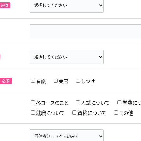
看護
美容
しつけ
各コースのこと
入試について
学費に
就職について
資格について
その他