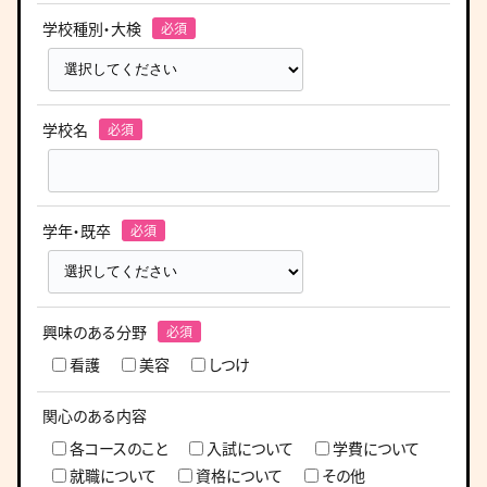
学校種別・大検
学校名
学年・既卒
興味のある分野
看護
美容
しつけ
関心のある内容
各コースのこと
入試について
学費について
就職について
資格について
その他