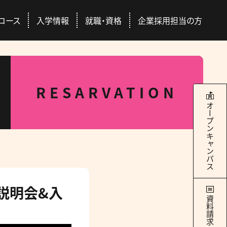
コース
入学情報
就職・資格
企業採用担当の方
本校について
学科・コース
就職・資格
入学情報
RESARVATION
RANCE EXAMINATION INFORMATION
ERTIFICATION / SEEK EMPLYMENT
ABOUT US
COURSES
オープンキャンパス
4つのキャンパス
ドッグトレーナー
Q&A
国際ペット団体との連携
総合スペシャリストコース
ース
交通アクセス
社会人の方
豊富な校外学習
どのコースを選んでも
際団体
GAC Report
全国出身校
学べる＋α
校説明会&入
の魅力
学サポート
パートナー犬制度
資料請求