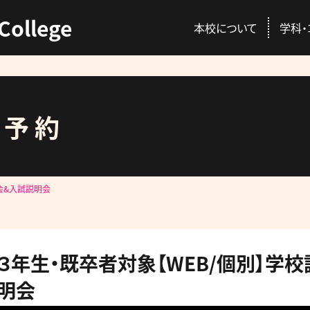
College
本校について
学科・
ス予約
ENT
C
本校の特徴
動物総合学科
AO入試
資格取得
会&入試説明会
校長挨拶
愛玩動物看護師コ
推薦入試
就職情報
講師紹介
プロトリマーコース
一般入試
GACを公認する国
３年生・既卒者対象【WEB/個別】学
先輩が感じる本校
募集概要・学費・入
明会