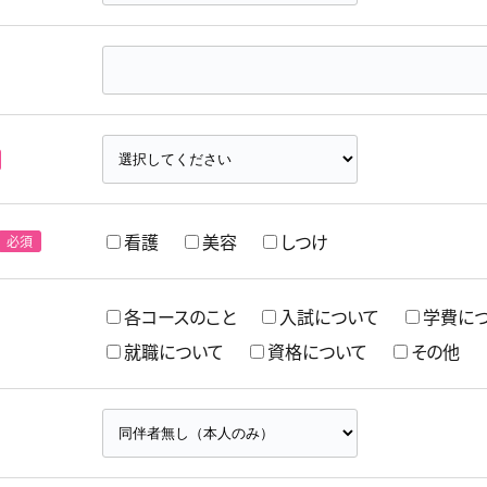
看護
美容
しつけ
各コースのこと
入試について
学費に
就職について
資格について
その他