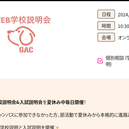
日程
2024
時間
10:3
会場
オンラ
個別相談（
明）
学校説明会&入試説明会
を
夏休み中毎日開催
！
ャンパスに参加できなかった方、部活動で夏休みから本格的に進路
学校説明と入試説明を開催