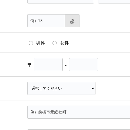
歳
男性
女性
〒
-