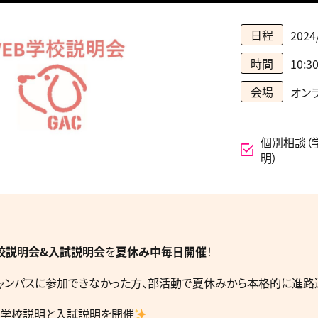
日程
2024
時間
10:3
会場
オンラ
個別相談（
明）
学校説明会&入試説明会
を
夏休み中毎日開催
！
ャンパスに参加できなかった方、部活動で夏休みから本格的に進路
学校説明と入試説明を開催