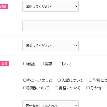
看護
美容
しつけ
各コースのこと
入試について
学費に
就職について
資格について
その他