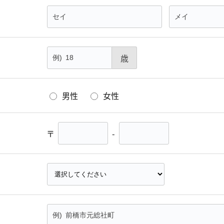
歳
男性
女性
〒
-