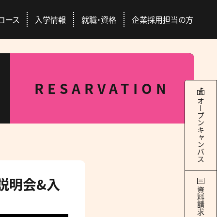
コース
入学情報
就職・資格
企業採用担当の方
本校について
学科・コース
就職・資格
入学情報
RESARVATION
RANCE EXAMINATION INFORMATION
ERTIFICATION / SEEK EMPLYMENT
ABOUT US
COURSES
オープンキャンパス
4つのキャンパス
ドッグトレーナー
Q&A
国際ペット団体との連携
総合スペシャリストコース
ース
交通アクセス
社会人の方
豊富な校外学習
どのコースを選んでも
際団体
GAC Report
全国出身校
学べる＋α
校説明会&入
の魅力
学サポート
パートナー犬制度
資料請求