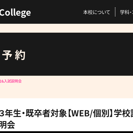
College
本校について
学科・
ス予約
ENT
C
本校の特徴
動物総合学科
AO入試
資格取得
会&入試説明会
校長挨拶
愛玩動物看護師コ
推薦入試
就職情報
講師紹介
プロトリマーコース
一般入試
GACを公認する国
３年生・既卒者対象【WEB/個別】学
先輩が感じる本校
募集概要・学費・入
明会