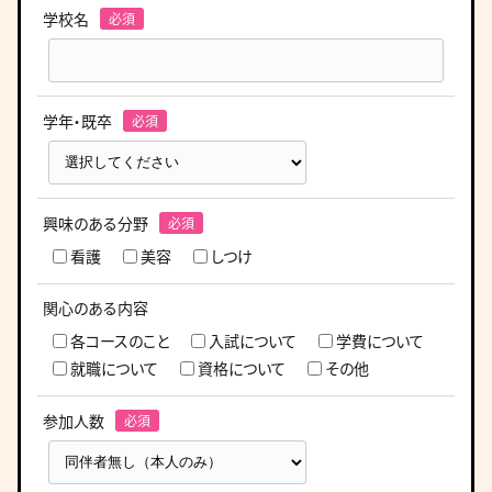
学校名
学年・既卒
興味のある分野
看護
美容
しつけ
関心のある内容
各コースのこと
入試について
学費について
就職について
資格について
その他
参加人数