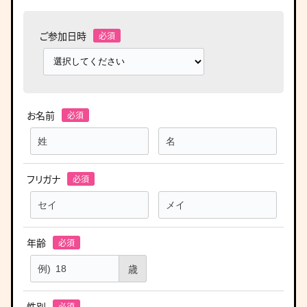
ご参加日時
お名前
フリガナ
年齢
歳
性別