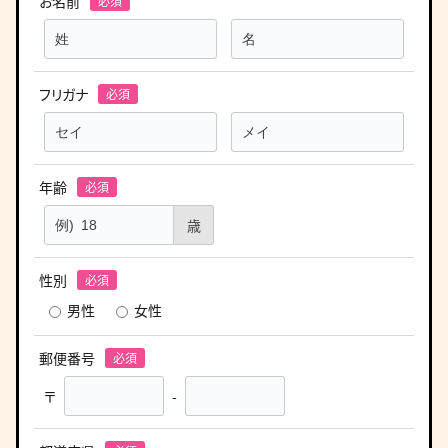
お名前
フリガナ
年齢
歳
性別
男性
女性
郵便番号
〒
-