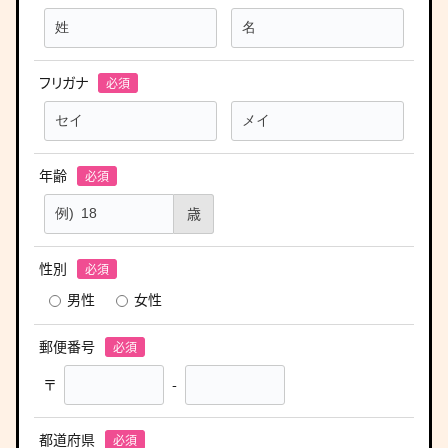
フリガナ
年齢
歳
性別
男性
女性
郵便番号
〒
-
都道府県