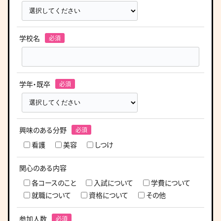
学校名
学年・既卒
興味のある分野
看護
美容
しつけ
関心のある内容
各コースのこと
入試について
学費について
就職について
資格について
その他
参加人数