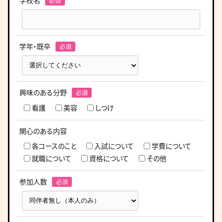
学校名
学年・既卒
興味のある分野
看護
美容
しつけ
関心のある内容
各コースのこと
入試について
学費について
就職について
資格について
その他
参加人数