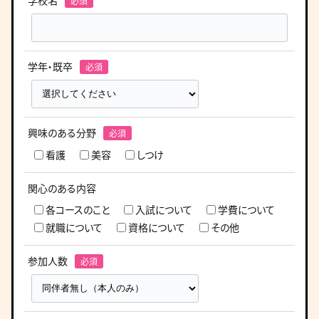
学校名
学年・既卒
興味のある分野
看護
美容
しつけ
関心のある内容
各コースのこと
入試について
学費について
就職について
資格について
その他
参加人数