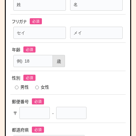
フリガナ
年齢
歳
性別
男性
女性
郵便番号
〒
-
都道府県