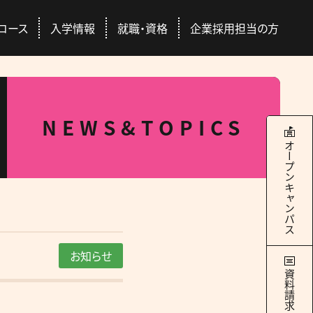
コース
入学情報
就職・資格
企業採用担当の方
本校について
学科・コース
就職・資格
入学情報
NEWS&TOPICS
RANCE EXAMINATION INFORMATION
ERTIFICATION / SEEK EMPLYMENT
ABOUT US
COURSES
オープンキャンパス
4つのキャンパス
ドッグトレーナー
Q&A
国際ペット団体との連携
総合スペシャリストコース
ース
交通アクセス
社会人の方
豊富な校外学習
どのコースを選んでも
際団体
GAC Report
全国出身校
学べる＋α
お知らせ
の魅力
学サポート
パートナー犬制度
資料請求