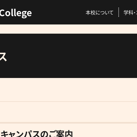
College
本校について
学科・
ス
ENT
C
本校の特徴
動物総合学科
AO入試
資格取得
校長挨拶
愛玩動物看護師コ
推薦入試
就職情報
講師紹介
プロトリマーコース
一般入試
GACを公認する国
先輩が感じる本校
募集概要・学費・入
ンキャンパスのご案内