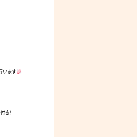
行います
付き！