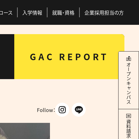
コース
入学情報
就職・資格
企業採用担当の方
本校について
学科・コース
就職・資格
入学情報
GAC REPORT
RANCE EXAMINATION INFORMATION
ERTIFICATION / SEEK EMPLYMENT
ABOUT US
COURSES
オープンキャンパス
4つのキャンパス
ドッグトレーナー
Q&A
国際ペット団体との連携
総合スペシャリストコース
ース
交通アクセス
社会人の方
豊富な校外学習
どのコースを選んでも
際団体
GAC Report
全国出身校
学べる＋α
Follow：
の魅力
学サポート
パートナー犬制度
資料請求