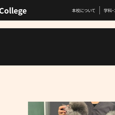
College
本校について
学科・
ENT
C
本校の特徴
動物総合学科
AO入試
資格取得
校長挨拶
愛玩動物看護師コ
推薦入試
就職情報
講師紹介
プロトリマーコース
一般入試
GACを公認する国
先輩が感じる本校
募集概要・学費・入