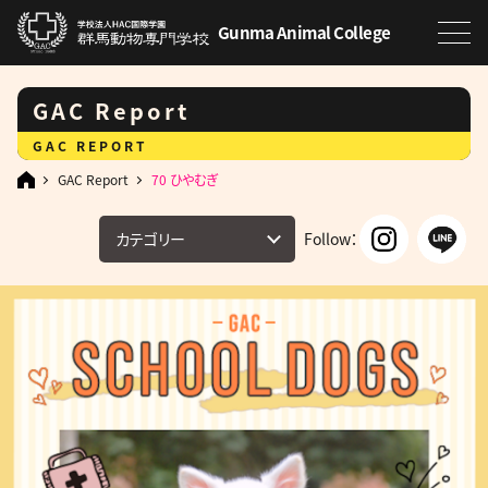
Gunma Animal College
GAC Report
GAC REPORT
GAC Report
70 ひやむぎ
カテゴリー
Follow：