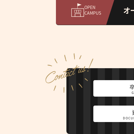
OPEN
オ
CAMPUS
DOCU