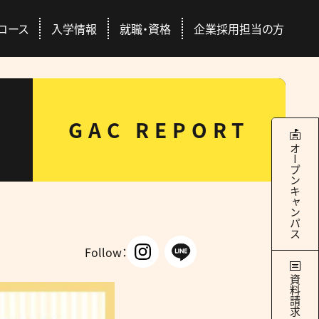
コース
入学情報
就職・資格
企業採用担当の方
本校について
学科・コース
就職・資格
入学情報
GAC REPORT
RANCE EXAMINATION INFORMATION
ERTIFICATION / SEEK EMPLYMENT
ABOUT US
COURSES
オープンキャンパス
4つのキャンパス
ドッグトレーナー
Q&A
国際ペット団体との連携
総合スペシャリストコース
ース
交通アクセス
社会人の方
豊富な校外学習
どのコースを選んでも
際団体
GAC Report
全国出身校
学べる＋α
Follow：
の魅力
学サポート
パートナー犬制度
資料請求