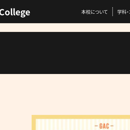
College
本校について
学科・
ENT
C
本校の特徴
動物総合学科
AO入試
資格取得
校長挨拶
愛玩動物看護師コ
推薦入試
就職情報
講師紹介
プロトリマーコース
一般入試
GACを公認する国
先輩が感じる本校
募集概要・学費・入