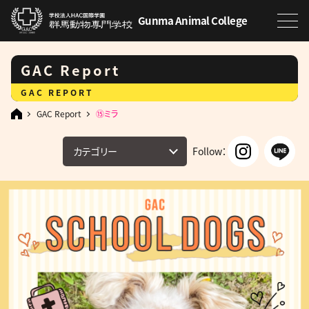
Gunma Animal College
GAC Report
GAC REPORT
GAC Report
⑮ミラ
カテゴリー
Follow：