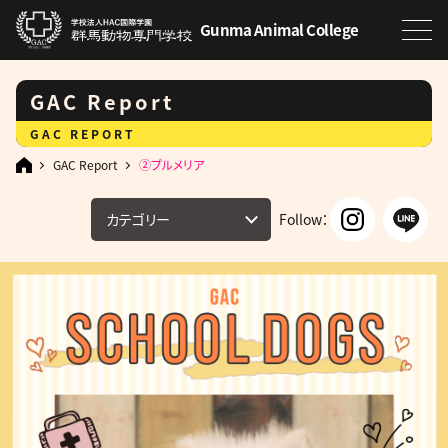
Gunma Animal College
GAC Report
GAC REPORT
GAC Report
②プルメリア
カテゴリー
Follow：