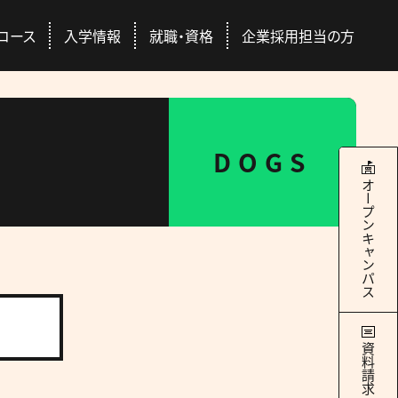
コース
入学情報
就職・資格
企業採用担当の方
本校について
学科・コース
就職・資格
入学情報
DOGS
RANCE EXAMINATION INFORMATION
ERTIFICATION / SEEK EMPLYMENT
ABOUT US
COURSES
オープンキャンパス
4つのキャンパス
ドッグトレーナー
Q&A
国際ペット団体との連携
総合スペシャリストコース
ース
交通アクセス
社会人の方
豊富な校外学習
どのコースを選んでも
際団体
GAC Report
全国出身校
学べる＋α
の魅力
学サポート
パートナー犬制度
資料請求