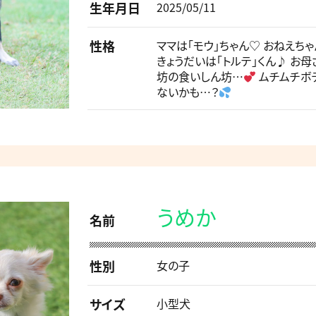
生年月日
2025/05/11
性格
ママは「モウ」ちゃん♡ おねえち
きょうだいは「トルテ」くん♪ お
坊の食いしん坊…
ムチムチボ
ないかも…？
うめか
名前
性別
女の子
サイズ
小型犬