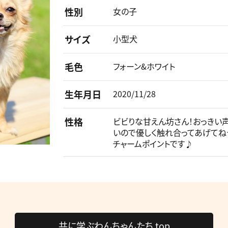
性別
女の子
サイズ
小型犬
毛色
フォーン&ホワイト
生年月日
2020/11/28
性格
ビビりな甘えん坊さん！おっきい
いので優しく触れ合ってあげて
チャームポイントです♪
共に学ぶわんちゃんたち top