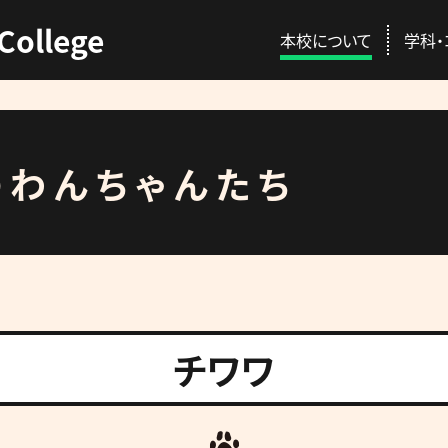
College
本校について
学科・
のわんちゃんたち
ENT
C
本校の特徴
動物総合学科
AO入試
資格取得
校長挨拶
愛玩動物看護師コ
推薦入試
就職情報
講師紹介
プロトリマーコース
一般入試
GACを公認する国
チワワ
先輩が感じる本校
募集概要・学費・入